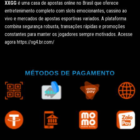
XXGG
é uma casa de apostas online no Brasil que oferece
entretenimento completo com slots emocionantes, cassino ao
vivo e mercados de apostas esportivas variados. A plataforma
combina segurança robusta, transações rápidas e promoções
constantes para manter os jogadores sempre motivados. Acesse
agora
https://xg4.br.com/
MÉTODOS DE PAGAMENTO