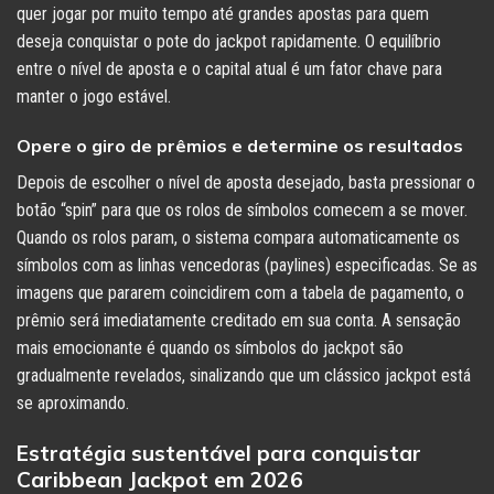
quer jogar por muito tempo até grandes apostas para quem
deseja conquistar o pote do jackpot rapidamente. O equilíbrio
entre o nível de aposta e o capital atual é um fator chave para
manter o jogo estável.
Opere o giro de prêmios e determine os resultados
Depois de escolher o nível de aposta desejado, basta pressionar o
botão “spin” para que os rolos de símbolos comecem a se mover.
Quando os rolos param, o sistema compara automaticamente os
símbolos com as linhas vencedoras (paylines) especificadas. Se as
imagens que pararem coincidirem com a tabela de pagamento, o
prêmio será imediatamente creditado em sua conta. A sensação
mais emocionante é quando os símbolos do jackpot são
gradualmente revelados, sinalizando que um clássico jackpot está
se aproximando.
Estratégia sustentável para conquistar
Caribbean Jackpot em 2026