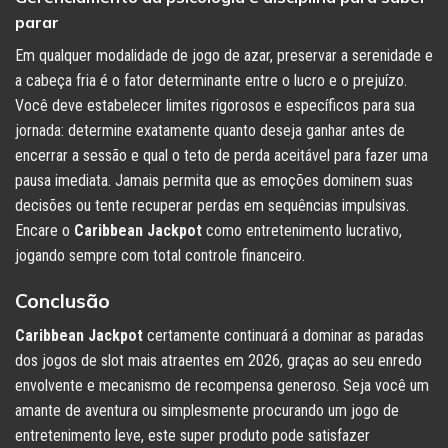
parar
Em qualquer modalidade de jogo de azar, preservar a serenidade e
a cabeça fria é o fator determinante entre o lucro e o prejuízo.
Você deve estabelecer limites rigorosos e específicos para sua
jornada: determine exatamente quanto deseja ganhar antes de
encerrar a sessão e qual o teto de perda aceitável para fazer uma
pausa imediata. Jamais permita que as emoções dominem suas
decisões ou tente recuperar perdas em sequências impulsivas.
Encare o
Caribbean Jackpot
como entretenimento lucrativo,
jogando sempre com total controle financeiro.
Conclusão
Caribbean Jackpot
certamente continuará a dominar as paradas
dos jogos de slot mais atraentes em 2026, graças ao seu enredo
envolvente e mecanismo de recompensa generoso. Seja você um
amante de aventura ou simplesmente procurando um jogo de
entretenimento leve, este super produto pode satisfazer