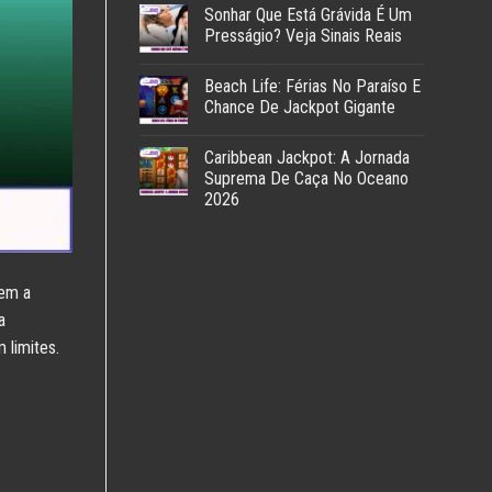
Sonhar Que Está Grávida É Um
Presságio? Veja Sinais Reais
Beach Life: Férias No Paraíso E
Chance De Jackpot Gigante
Caribbean Jackpot: A Jornada
Suprema De Caça No Oceano
2026
dem a
a
 limites.