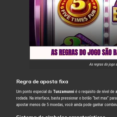
As regras do jogo 
Regra de aposta fixa
Um ponto especial do
Tunzamunni
é o requisito de nível de
rodada. Na interface, basta pressionar o botão “bet max” para
apostar menos de 5 moedas, você ainda pode ganhar combina