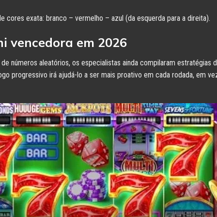
 cores exata: branco – vermelho – azul (da esquerda para a direita).
ni vencedora em 2026
e números aleatórios, os especialistas ainda compilaram estratégias 
jogo progressivo irá ajudá-lo a ser mais proativo em cada rodada, em ve