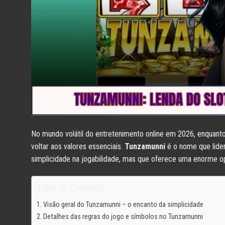
No mundo volátil do entretenimento online em 2026, enquan
voltar aos valores essenciais.
Tunzamunni
é o nome que lider
simplicidade na jogabilidade, mas que oferece uma enorme o
Table of Contents
Visão geral do Tunzamunni – o encanto da simplicidade
Detalhes das regras do jogo e símbolos no Tunzamunni