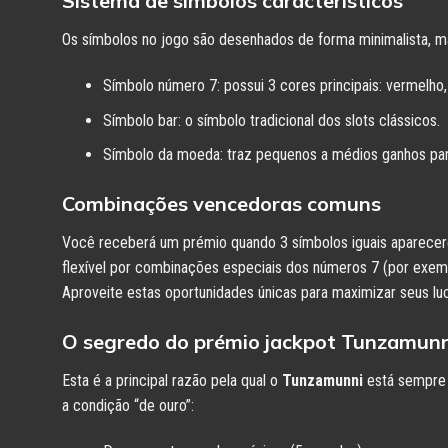
Sistema de símbolos característicos
Os símbolos no jogo são desenhados de forma minimalista, m
Símbolo número 7: possui 3 cores principais: vermelho, 
Símbolo bar: o símbolo tradicional dos slots clássicos.
Símbolo da moeda: traz pequenos a médios ganhos par
Combinações vencedoras comuns
Você receberá um prémio quando 3 símbolos iguais aparecer
flexível por combinações especiais dos números 7 (por exe
Aproveite estas oportunidades únicas para maximizar seus lucr
O segredo do prémio jackpot Tunzamunn
Esta é a principal razão pela qual o
Tunzamunni
está sempre “
a condição “de ouro”: