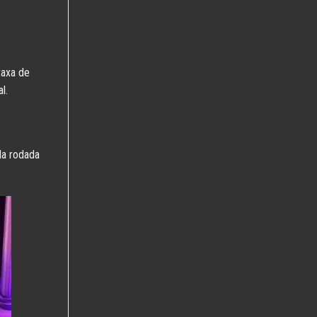
taxa de
l.
da rodada