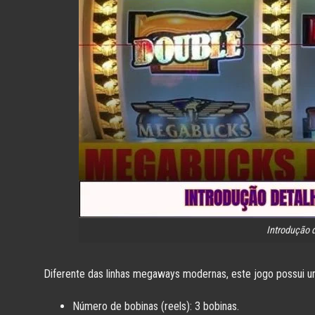
Introdução 
Diferente das linhas megaways modernas, este jogo possui 
Número de bobinas (reels): 3 bobinas.