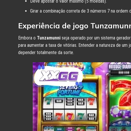
Deve apostar o valor máximo (5 moedas).
Girar a combinação correta de 3 números 7 na ordem de
Experiência de jogo Tunzamun
Embora o
Tunzamunni
seja operado por um sistema gerador d
para aumentar a taxa de vitórias. Entender a natureza de um 
depender totalmente da sorte.