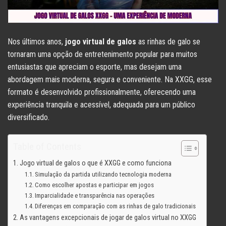
Nos últimos anos,
jogo virtual de galos
as rinhas de galo se
tornaram uma opção de entretenimento popular para muitos
entusiastas que apreciam o esporte, mas desejam uma
abordagem mais moderna, segura e conveniente. Na XXGG, esse
formato é desenvolvido profissionalmente, oferecendo uma
experiência tranquila e acessível, adequada para um público
diversificado.
Table of Contents
Jogo virtual de galos o que é XXGG e como funciona
Simulação da partida utilizando tecnologia moderna
Como escolher apostas e participar em jogos
Imparcialidade e transparência nas operações
Diferenças em comparação com as rinhas de galo tradicionais
As vantagens excepcionais de jogar de galos virtual no XXGG