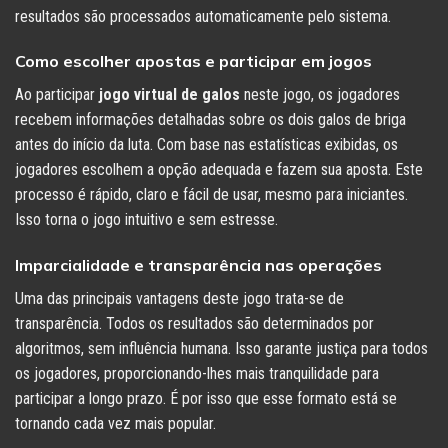
resultados são processados ​​automaticamente pelo sistema.
Como escolher apostas e participar em jogos
Ao participar
jogo virtual de galos
neste jogo, os jogadores
recebem informações detalhadas sobre os dois galos de briga
antes do início da luta. Com base nas estatísticas exibidas, os
jogadores escolhem a opção adequada e fazem sua aposta. Este
processo é rápido, claro e fácil de usar, mesmo para iniciantes.
Isso torna o jogo intuitivo e sem estresse.
Imparcialidade e transparência nas operações
Uma das principais vantagens deste jogo trata-se de
transparência. Todos os resultados são determinados por
algoritmos, sem influência humana. Isso garante justiça para todos
os jogadores, proporcionando-lhes mais tranquilidade para
participar a longo prazo. É por isso que esse formato está se
tornando cada vez mais popular.