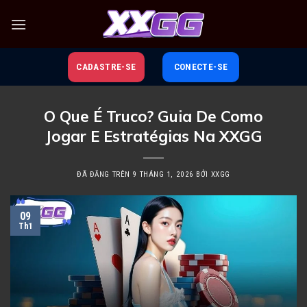
Chuyển
đến
nội
dung
CADASTRE-SE
CONECTE-SE
O Que É Truco? Guia De Como
Jogar E Estratégias Na XXGG
ĐÃ ĐĂNG TRÊN
9 THÁNG 1, 2026
BỞI
XXGG
09
Th1